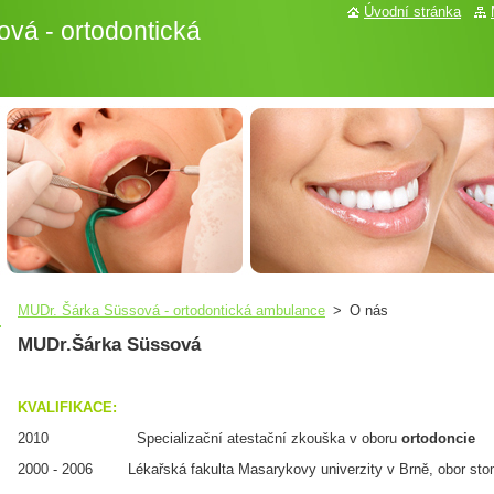
Úvodní stránka
vá - ortodontická
MUDr. Šárka Süssová - ortodontická ambulance
>
O nás
MUDr.Šárka Süssová
KVALIFIKACE:
2010 Specializační atestační zkouška v oboru
ortodoncie
2000 - 2006 Lékařská fakulta Masarykovy univerzity v Brně, obor sto