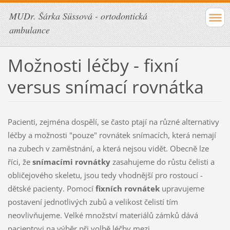
MUDr. Šárka Süssová - ortodontická
ambulance
Možnosti léčby - fixní
versus snímací rovnátka
Pacienti, zejména dospělí, se často ptají na různé alternativy
léčby a možnosti "pouze" rovnátek snímacích, která nemají
na zubech v zaměstnání, a která nejsou vidět. Obecně lze
říci, že
snímacími rovnátky
zasahujeme do růstu čelisti a
obličejového skeletu, jsou tedy vhodnější pro rostoucí -
dětské pacienty. Pomocí
fixních rovnátek
upravujeme
postavení jednotlivých zubů a velikost čelistí tím
neovlivňujeme. Velké množství materiálů zámků dává
pacientovi na výběr při volbě léčby mezi