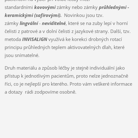
standardními
kovovými
zámky nebo zámky
průhlednými -
keramickými (safírovými).
Novinkou jsou tzv.
zámky
lingvální
-
neviditelné
, které se na zuby lepí v horní
čelisti z patrové a v dolní čelisti z jazykové strany. Další, tzv.
metoda
INVISALIGN
využívá ke korekci drobných rotací
principu průhledných teplem aktivovatelných dlah, které
jsou snímatelné.
Druh materiálu a způsob léčby je stejně individuální jako
přístup k jednotlivým pacientům, proto nelze jednoznačně
říci, co je nejlepší pro kterého. Proto vám veškeré informace
a dotazy rádi zodpovíme osobně.